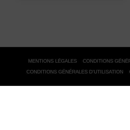
DE
DANSE
ET
DE
CONVIVIALITÉ
AU
CŒUR
DE
LILLE
MENTIONS LÉGALES
CONDITIONS GÉNÉ
CONDITIONS GÉNÉRALES D’UTILISATION