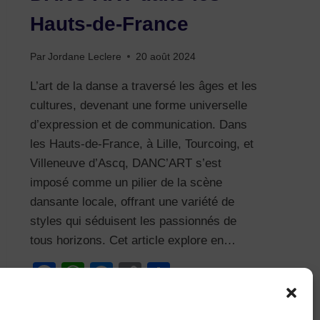
Hauts-de-France
Par
Jordane Leclere
20 août 2024
L’art de la danse a traversé les âges et les
cultures, devenant une forme universelle
d’expression et de communication. Dans
les Hauts-de-France, à Lille, Tourcoing, et
Villeneuve d’Ascq, DANC’ART s’est
imposé comme un pilier de la scène
dansante locale, offrant une variété de
styles qui séduisent les passionnés de
tous horizons. Cet article explore en…
Facebook
WhatsApp
Messenger
Copy
Partager
Link
PLONGEZ
LIRE LA SUITE