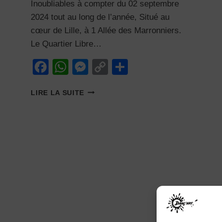
Inoubliables à compter du 02 septembre
2024 tout au long de l’année, Situé au
cœur de Lille, à 1 Allée des Marronniers.
Le Quartier Libre…
Facebook
WhatsApp
Messenger
Copy
Partager
Link
UN
LIRE LA SUITE
NOUVEAU
LIEU
POUR
DANSER
À
LILLE
:
LE
QUARTIER
LIBRE