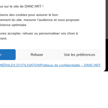
DANS
L’UNIVERS
e sur le site de DANC’ART !
DE
lisons des cookies pour assurer le bon
LA
nement du site, mesurer l’audience et vous proposer
DANSE
rience optimisée.
:
UN
vez accepter, refuser ou personnaliser vos choix à
VOYAGE
ment.
À
TRAVERS
LES
026 DANC'ART
r
Refuser
Voir les préférences
DANSES
SOCIALES,
NÉRALES D’UTILISATION
Politique de confidentialité – DANC’ART
AFRO-
LATINES,
URBAINES,
ET
TRADITIONNELLES
AVEC
DANC’ART
DANS
LES