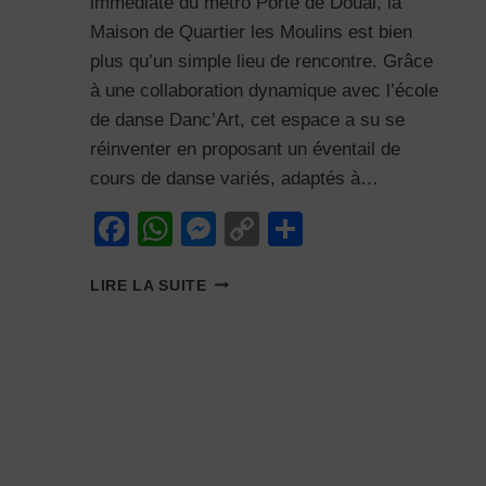
immédiate du métro Porte de Douai, la
Maison de Quartier les Moulins est bien
plus qu’un simple lieu de rencontre. Grâce
à une collaboration dynamique avec l’école
de danse Danc’Art, cet espace a su se
réinventer en proposant un éventail de
cours de danse variés, adaptés à…
Facebook
WhatsApp
Messenger
Copy
Partager
Link
DÉCOUVREZ
LIRE LA SUITE
LA
MAISON
DE
QUARTIER
LES
MOULINS
:
UN
LIEU