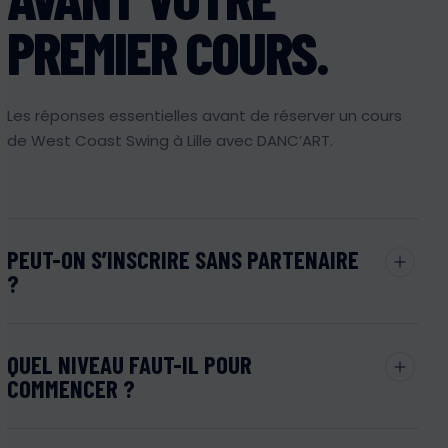
PREMIER COURS.
Les réponses essentielles avant de réserver un cours
de West Coast Swing à Lille avec DANC’ART.
PEUT-ON S’INSCRIRE SANS PARTENAIRE
?
Oui. L’inscription en solo est possible. Les rotations
QUEL NIVEAU FAUT-IL POUR
organisées pendant certaines séances permettent
COMMENCER ?
de pratiquer avec plusieurs partenaires et favorisent
l’apprentissage.
Aucun niveau préalable n’est nécessaire pour rejoindre