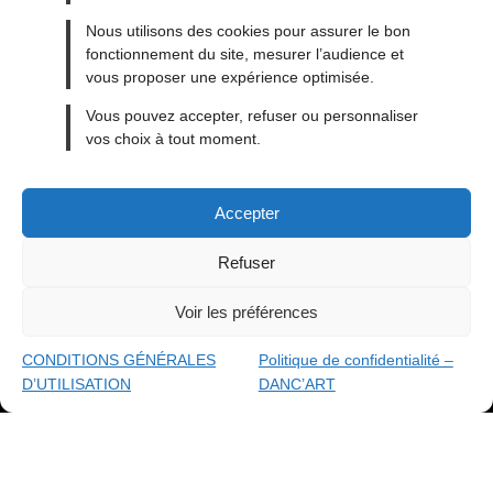
o
p
g
n
Nous utilisons des cookies pour assurer le bon
o
p
er
k
fonctionnement du site, mesurer l’audience et
k
vous proposer une expérience optimisée.
MENTIONS LÉGALES
Vous pouvez accepter, refuser ou personnaliser
vos choix à tout moment.
CONDITIONS GÉNÉRALES DE VENTE
CONDITIONS GÉNÉRALES D’UTILISATION
Accepter
CONTACT
BLOG
Refuser
Voir les préférences
made with
By ACAB
© 2026
DANC'ART
CONDITIONS GÉNÉRALES
Politique de confidentialité –
D’UTILISATION
DANC’ART