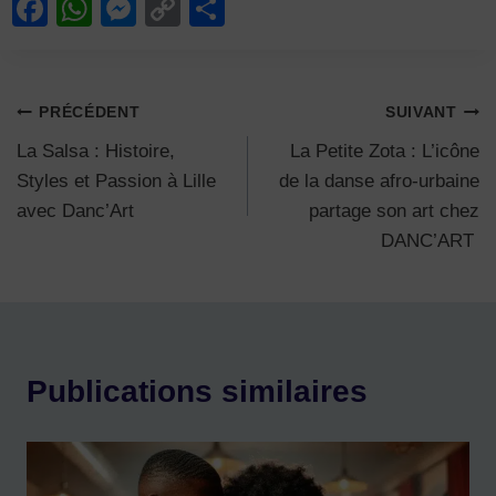
F
W
M
C
P
a
h
e
o
ar
c
at
ss
p
ta
e
s
e
y
g
Navigation
PRÉCÉDENT
SUIVANT
b
A
n
Li
er
La Salsa : Histoire,
La Petite Zota : L’icône
de
o
p
g
n
Styles et Passion à Lille
de la danse afro-urbaine
l’article
avec Danc’Art
partage son art chez
o
p
er
k
DANC’ART
k
Publications similaires