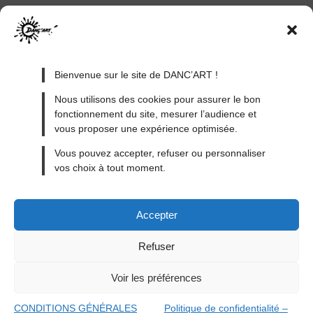
Bienvenue sur le site de DANC’ART !
Nous utilisons des cookies pour assurer le bon
fonctionnement du site, mesurer l’audience et
vous proposer une expérience optimisée.
MENTIONS LÉGALES
Vous pouvez accepter, refuser ou personnaliser
vos choix à tout moment.
CONDITIONS GÉNÉRALES DE VENTE
CONDITIONS GÉNÉRALES D’UTILISATION
Accepter
CONTACT
BLOG
Refuser
Voir les préférences
made with
By ACAB
© 2026
DANC'ART
CONDITIONS GÉNÉRALES
Politique de confidentialité –