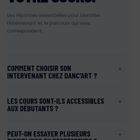
Les réponses essentielles pour identifier
l’intervenant et le parcours qui vous
correspondent.
COMMENT CHOISIR SON
INTERVENANT CHEZ DANC’ART ?
Filtrez l’équipe selon la discipline et la ville, puis
LES COURS SONT-ILS ACCESSIBLES
consultez les créneaux. Le cours d’essai permet de
AUX DÉBUTANTS ?
découvrir une pédagogie et une manière de
transmettre.
Oui. De nombreux cours sont conçus pour débuter.
PEUT-ON ESSAYER PLUSIEURS
Le niveau et le public sont indiqués dans le