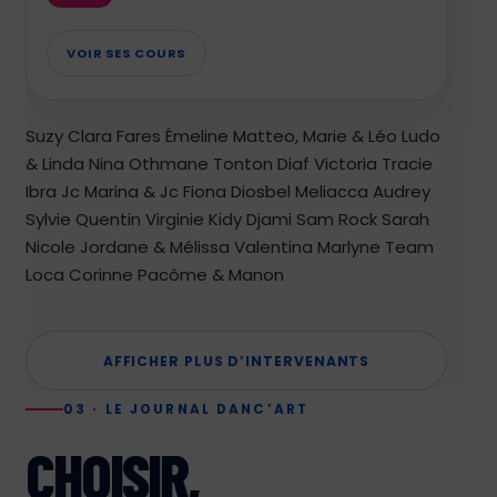
VOIR SES COURS
Suzy
Clara Fares
Émeline
Matteo, Marie & Léo
Ludo
& Linda
Nina
Othmane
Tonton Diaf
Victoria
Tracie
Ibra
Jc Marina & Jc Fiona
Diosbel
Meliacca
Audrey
Sylvie Quentin Virginie
Kidy
Djami
Sam Rock
Sarah
Nicole
Jordane & Mélissa
Valentina
Marlyne
Team
Loca
Corinne
Pacôme & Manon
AFFICHER PLUS D’INTERVENANTS
03 · LE JOURNAL DANC’ART
CHOISIR,