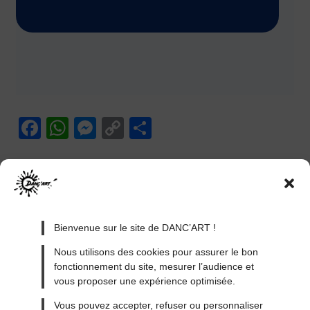
F
W
M
C
P
a
h
e
o
ar
c
at
ss
p
ta
e
s
e
y
g
b
A
n
Li
er
Bienvenue sur le site de DANC’ART !
o
p
g
n
Nous utilisons des cookies pour assurer le bon
o
p
er
k
fonctionnement du site, mesurer l’audience et
k
vous proposer une expérience optimisée.
MENTIONS LÉGALES
Vous pouvez accepter, refuser ou personnaliser