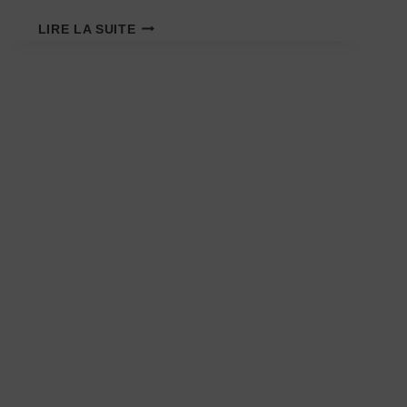
Link
LA
LIRE LA SUITE
DANSE
SOCIALE
À
LILLE
:
L’ACTIVITÉ
PARFAITE
POUR
S’AMUSER
ENTRE
AMIS