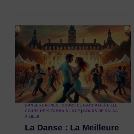
À
LILLE
ET
TOURCOING
AVEC
DANC’ART
DANSES LATINES
|
COURS DE BACHATA À LILLE
|
COURS DE KIZOMBA À LILLE
|
COURS DE SALSA
À LILLE
La Danse : La Meilleure