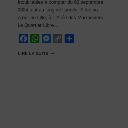
Inoubliables à compter du 02 septembre
2024 tout au long de l’année, Situé au
cœur de Lille, à 1 Allée des Marronniers.
Le Quartier Libre…
Facebook
WhatsApp
Messenger
Copy
Partager
Link
UN
LIRE LA SUITE
NOUVEAU
LIEU
POUR
DANSER
À
LILLE
:
LE
QUARTIER
LIBRE