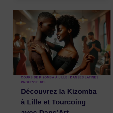
DE
DANSE
ET
DE
CONVIVIALITÉ
AU
CŒUR
DE
LILLE
COURS DE KIZOMBA À LILLE
|
DANSES LATINES
|
PROFESSEURS
Découvrez la Kizomba
à Lille et Tourcoing
avec Danc’Art