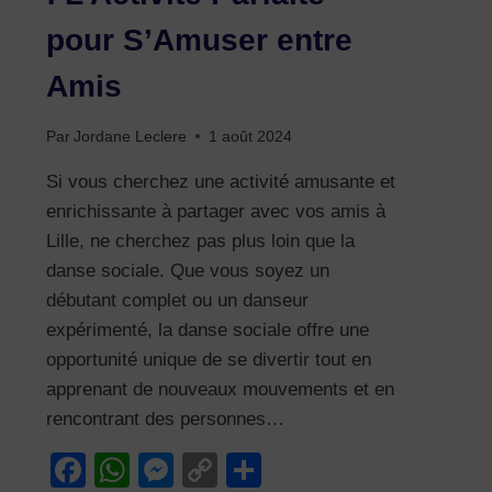
HAUTS-
pour S’Amuser entre
DE-
FRANCE
Amis
Par
Jordane Leclere
1 août 2024
Si vous cherchez une activité amusante et
enrichissante à partager avec vos amis à
Lille, ne cherchez pas plus loin que la
danse sociale. Que vous soyez un
débutant complet ou un danseur
expérimenté, la danse sociale offre une
opportunité unique de se divertir tout en
apprenant de nouveaux mouvements et en
rencontrant des personnes…
Facebook
WhatsApp
Messenger
Copy
Partager