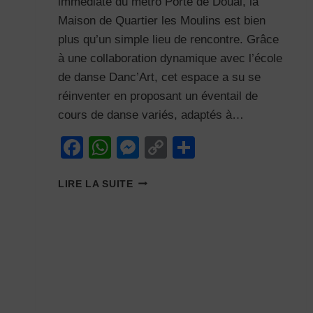
immédiate du métro Porte de Douai, la
Maison de Quartier les Moulins est bien
plus qu’un simple lieu de rencontre. Grâce
à une collaboration dynamique avec l’école
de danse Danc’Art, cet espace a su se
réinventer en proposant un éventail de
cours de danse variés, adaptés à…
Facebook
WhatsApp
Messenger
Copy
Partager
Link
DÉCOUVREZ
LIRE LA SUITE
LA
MAISON
DE
QUARTIER
LES
MOULINS
:
UN
LIEU