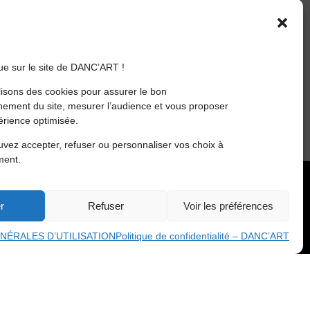
e sur le site de DANC’ART !
lisons des cookies pour assurer le bon
nement du site, mesurer l’audience et vous proposer
rience optimisée.
vez accepter, refuser ou personnaliser vos choix à
ment.
026 DANC'ART
r
Refuser
Voir les préférences
NÉRALES D’UTILISATION
Politique de confidentialité – DANC’ART