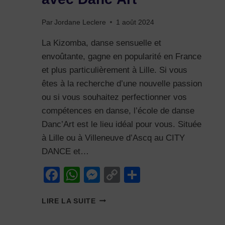
Par
Jordane Leclere
1 août 2024
La Kizomba, danse sensuelle et
envoûtante, gagne en popularité en France
et plus particulièrement à Lille. Si vous
êtes à la recherche d’une nouvelle passion
ou si vous souhaitez perfectionner vos
compétences en danse, l’école de danse
Danc’Art est le lieu idéal pour vous. Située
à Lille ou à Villeneuve d’Ascq au CITY
DANCE et…
Facebook
WhatsApp
Messenger
Copy
Partager
Link
DÉCOUVREZ
LIRE LA SUITE
LA
KIZOMBA