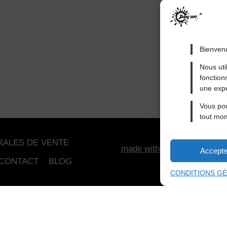
Bienvenu
Nous uti
fonction
une expé
Vous pou
tout mo
RALES DE VENTE
made with
By ACAB
© 2
Accepte
CONTACT
BLOG
CONDITIONS GÉ