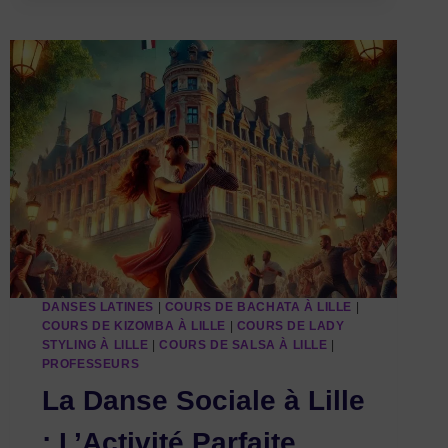
DANS
L’UNIVERS
DE
LA
DANSE
:
UN
VOYAGE
À
TRAVERS
LES
DANSES
SOCIALES,
AFRO-
LATINES,
DANSES LATINES
|
COURS DE BACHATA À LILLE
|
URBAINES,
COURS DE KIZOMBA À LILLE
|
COURS DE LADY
ET
STYLING À LILLE
|
COURS DE SALSA À LILLE
|
TRADITIONNELLES
PROFESSEURS
AVEC
La Danse Sociale à Lille
DANC’ART
DANS
: L’Activité Parfaite
LES