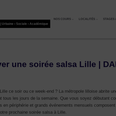
NOS COURS
LOCALITÉS
STAGES 
 | Urbaine • Sociale • Académique
er une soirée salsa Lille | 
lle ce soir ou ce week-end ? La métropole lilloise abrite un
t tous les jours de la semaine. Que vous soyez débutant com
ios en périphérie et grands événements mensuels composent u
otre prochaine soirée salsa à Lille.