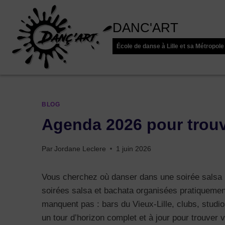
Aller
au
DANC'ART
contenu
École de danse à Lille et sa Métropole
BLOG
Agenda 2026 pour trouv
Par
Jordane Leclere
1 juin 2026
Vous cherchez où danser dans une soirée salsa Li
soirées salsa et bachata organisées pratiquemen
manquent pas : bars du Vieux-Lille, clubs, stud
un tour d’horizon complet et à jour pour trouver v