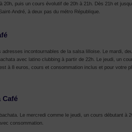
 20h, puis un cours évolutif de 20h à 21h. Dès 21h et jusqu’
e Saint-André, à deux pas du métro République.
afé
 adresses incontournables de la salsa lilloise. Le mardi, d
bachata avec latino clubbing à partir de 22h. Le jeudi, un co
st à 8 euros, cours et consommation inclus et pour votre plu
a Café
bachata. Le mercredi comme le jeudi, un cours débutant à 20
 avec consommation.