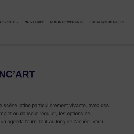
& EVENTS
NOS TARIFS
NOS INTERVENANTS
LOCATION DE SALLE
DANC’ART
e scène latine particulièrement vivante, avec des
plet ou danseur régulier, les options ne
n agenda fourni tout au long de l’année. Voici