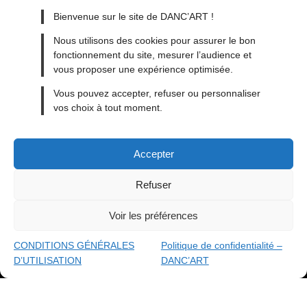
Bienvenue sur le site de DANC’ART !
Nous utilisons des cookies pour assurer le bon
fonctionnement du site, mesurer l’audience et
vous proposer une expérience optimisée.
MENTIONS LÉGALES
Vous pouvez accepter, refuser ou personnaliser
vos choix à tout moment.
CONDITIONS GÉNÉRALES DE VENTE
CONDITIONS GÉNÉRALES D’UTILISATION
Accepter
CONTACT
BLOG
Refuser
Voir les préférences
made with
By ACAB
© 2026
DANC'ART
CONDITIONS GÉNÉRALES
Politique de confidentialité –
D’UTILISATION
DANC’ART