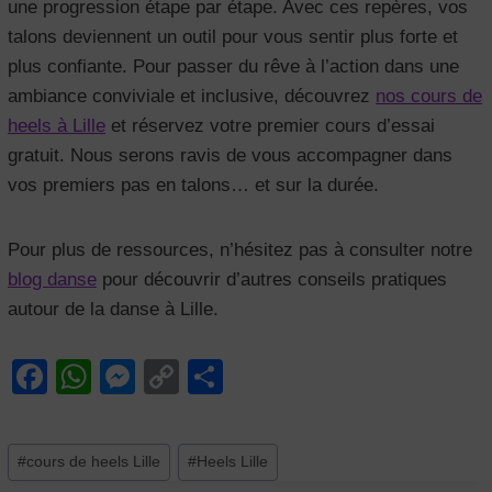
une progression étape par étape. Avec ces repères, vos
talons deviennent un outil pour vous sentir plus forte et
plus confiante. Pour passer du rêve à l’action dans une
ambiance conviviale et inclusive, découvrez
nos cours de
heels à Lille
et réservez votre premier cours d’essai
gratuit. Nous serons ravis de vous accompagner dans
vos premiers pas en talons… et sur la durée.
Pour plus de ressources, n’hésitez pas à consulter notre
blog danse
pour découvrir d’autres conseils pratiques
autour de la danse à Lille.
F
W
M
C
P
a
h
e
o
ar
c
at
ss
p
ta
Étiquettes
#
cours de heels Lille
#
Heels Lille
e
s
e
y
g
de