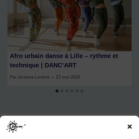
Afro urbain danse à Lille – rythme et
technique | DANC’ART
Par
Jordane Leclere
22 mai 2026