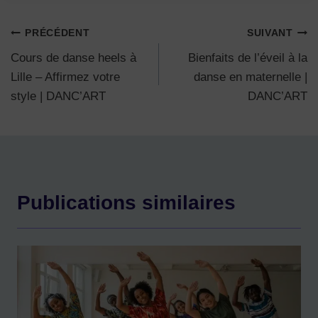
b
A
n
Li
er
la
publication :
o
p
g
n
PRÉCÉDENT
SUIVANT
Navigation
o
p
er
k
Cours de danse heels à
Bienfaits de l’éveil à la
de
Lille – Affirmez votre
danse en maternelle |
k
style | DANC’ART
DANC’ART
l’article
Publications similaires