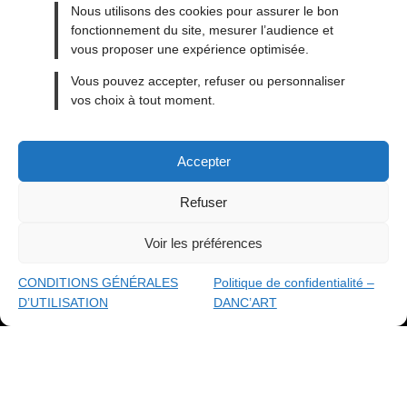
Nous utilisons des cookies pour assurer le bon
fonctionnement du site, mesurer l’audience et
vous proposer une expérience optimisée.
MENTIONS LÉGALES
Vous pouvez accepter, refuser ou personnaliser
vos choix à tout moment.
CONDITIONS GÉNÉRALES DE VENTE
CONDITIONS GÉNÉRALES D’UTILISATION
Accepter
CONTACT
BLOG
Refuser
Voir les préférences
made with
By ACAB
© 2026
DANC'ART
CONDITIONS GÉNÉRALES
Politique de confidentialité –
D’UTILISATION
DANC’ART