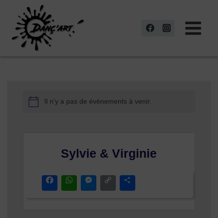
Aller
au
contenu
Il n’y a pas de évènements à venir.
Sylvie & Virginie
Facebook
WhatsApp
Messenger
Copy
Partager
Link