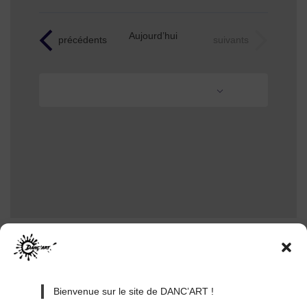
Aujourd’hui
Évènements
Évènements
précédents
suivants
S’abonner au calendrier
Bienvenue sur le site de DANC’ART !