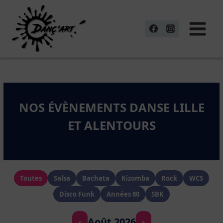
Aller
au
contenu
NOS ÉVÈNEMENTS DANSE LILLE
ET ALENTOURS
Toutes
Salsa
Bachata
Kizomba
Rock
WCS
Disco Funk
Années 80
SBK
Août 2026
‹
›