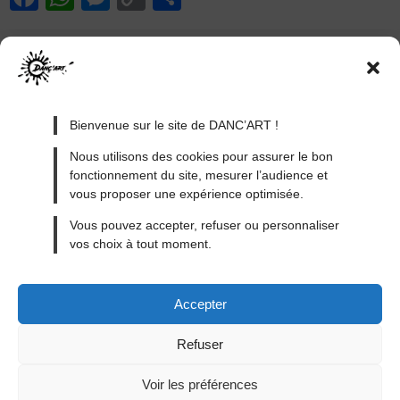
a
h
e
o
ar
c
at
ss
p
ta
e
s
e
y
g
b
A
n
Li
er
Bienvenue sur le site de DANC’ART !
o
p
g
n
Nous utilisons des cookies pour assurer le bon
o
p
er
k
fonctionnement du site, mesurer l’audience et
k
vous proposer une expérience optimisée.
MENTIONS LÉGALES
Vous pouvez accepter, refuser ou personnaliser
vos choix à tout moment.
CONDITIONS GÉNÉRALES DE VENTE
CONDITIONS GÉNÉRALES D’UTILISATION
Accepter
CONTACT
BLOG
Refuser
Voir les préférences
made with
By ACAB
© 2026