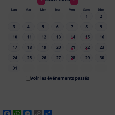
Lun
Mar
Mer
Jeu
Ven
Sam
Dim
1
2
3
4
5
6
7
8
9
10
11
12
13
14
15
16
17
18
19
20
21
22
23
24
25
26
27
28
29
30
31
voir les événements passés
F
W
M
C
P