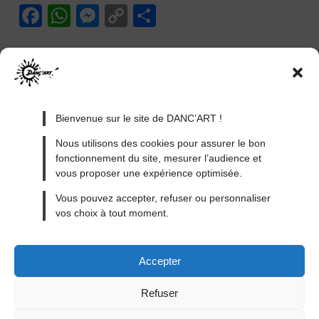
F
W
M
C
P
a
h
e
o
ar
c
at
ss
p
ta
e
s
e
y
g
b
A
n
Li
er
Bienvenue sur le site de DANC’ART !
o
p
g
n
Nous utilisons des cookies pour assurer le bon
o
p
er
k
fonctionnement du site, mesurer l’audience et
k
vous proposer une expérience optimisée.
MENTIONS LÉGALES
Vous pouvez accepter, refuser ou personnaliser
vos choix à tout moment.
CONDITIONS GÉNÉRALES DE VENTE
CONDITIONS GÉNÉRALES D’UTILISATION
Accepter
CONTACT
BLOG
Refuser