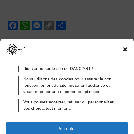
F
W
M
C
P
a
h
e
o
ar
c
at
ss
p
ta
e
s
e
y
g
b
A
n
Li
er
Bienvenue sur le site de DANC’ART !
o
p
g
n
Nous utilisons des cookies pour assurer le bon
o
p
er
k
fonctionnement du site, mesurer l’audience et
k
vous proposer une expérience optimisée.
MENTIONS LÉGALES
Vous pouvez accepter, refuser ou personnaliser
vos choix à tout moment.
CONDITIONS GÉNÉRALES DE VENTE
CONDITIONS GÉNÉRALES D’UTILISATION
Accepter
CONTACT
BLOG