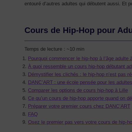
entouré d’autres adultes qui débutent aussi. Et po
Cours de Hip-Hop pour Adul
Temps de lecture : ~10 min
Pourquoi commencer le hip-hop à l’âge adulte à 
À quoi ressemble un cours hip-hop débutant 
Démystifier les clichés : le hip-hop n’est pas 
DANC’ART : une école pensée pour les adultes
Comparer les options de cours hip-hop à Lille
Ce qu’un cours de hip-hop apporte quand on dé
Préparer votre premier cours chez DANC’ART
FAQ
Osez le premier pas vers votre cours de hip-hop