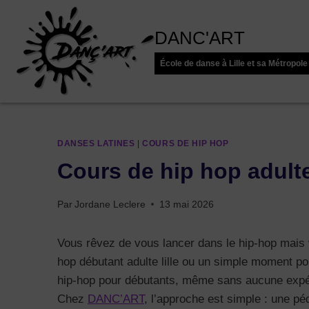
Aller
au
DANC'ART
contenu
École de danse à Lille et sa Métropole
DANSES LATINES
|
COURS DE HIP HOP
Cours de hip hop adult
Par
Jordane Leclere
13 mai 2026
Vous rêvez de vous lancer dans le hip-hop mais 
hop débutant adulte lille ou un simple moment pou
hip-hop pour débutants, même sans aucune expéri
Chez
DANC’ART
, l’approche est simple : une p