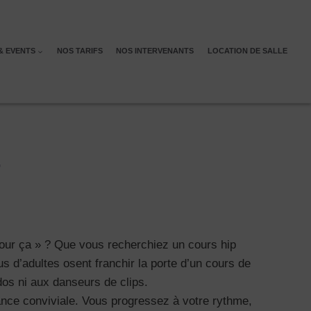
& EVENTS
NOS TARIFS
NOS INTERVENANTS
LOCATION DE SALLE
T
pour ça » ? Que vous recherchiez un cours hip
us d’adultes osent franchir la porte d’un cours de
os ni aux danseurs de clips.
iance conviviale. Vous progressez à votre rythme,