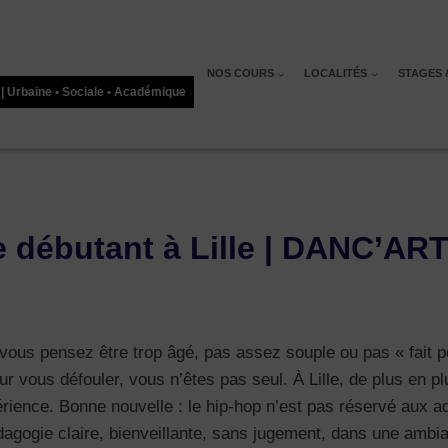
NOS COURS
LOCALITÉS
STAGES 
 | Urbaine • Sociale • Académique
e débutant à Lille | DANC’AR
vous pensez être trop âgé, pas assez souple ou pas « fait 
r vous défouler, vous n’êtes pas seul. À Lille, de plus en pl
ence. Bonne nouvelle : le hip-hop n’est pas réservé aux ad
édagogie claire, bienveillante, sans jugement, dans une amb