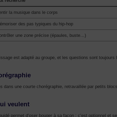
ut recherché
entir la musique dans le corps
émoriser des pas typiques du hip-hop
ontrôler une zone précise (épaules, buste…)
tissage est adapté au groupe, et les questions sont toujours
horégraphie
dans une courte chorégraphie, retravaillée par petits blocs 
ui veulent
guidé permet d’oser bouger à sa façon ; c’est optionnel et se