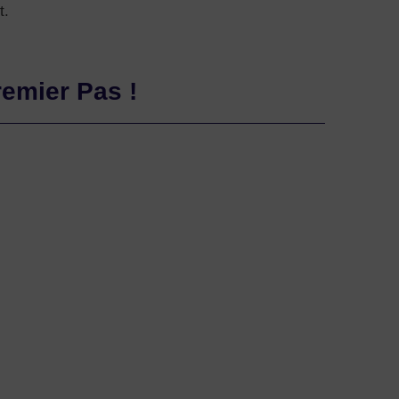
t.
remier Pas !