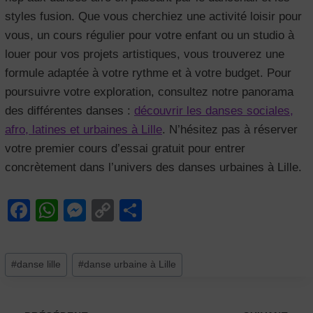
styles fusion. Que vous cherchiez une activité loisir pour
vous, un cours régulier pour votre enfant ou un studio à
louer pour vos projets artistiques, vous trouverez une
formule adaptée à votre rythme et à votre budget. Pour
poursuivre votre exploration, consultez notre panorama
des différentes danses :
découvrir les danses sociales,
afro, latines et urbaines à Lille
. N’hésitez pas à réserver
votre premier cours d’essai gratuit pour entrer
concrètement dans l’univers des danses urbaines à Lille.
F
W
M
C
P
a
h
e
o
ar
c
at
ss
p
ta
Étiquettes
#
danse lille
#
danse urbaine à Lille
e
s
e
y
g
de
b
A
n
Li
er
la