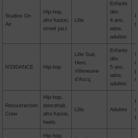
Enfants
Hip-hop,
dès
Studios On
I
afro fusion,
Lille
4 ans,
Air
t
street jazz
ados,
adultes
Enfants
Lille Sud,
S
dès
Hem,
r
N’DIDANCE
Hip-hop
5 ans,
Villeneuve-
p
ados,
d’Ascq
i
adultes
Hip-hop,
H
Ressurrection
dancehall,
Lille
Adultes
s
Crew
afro fusion,
f
heels
Hip-hop,