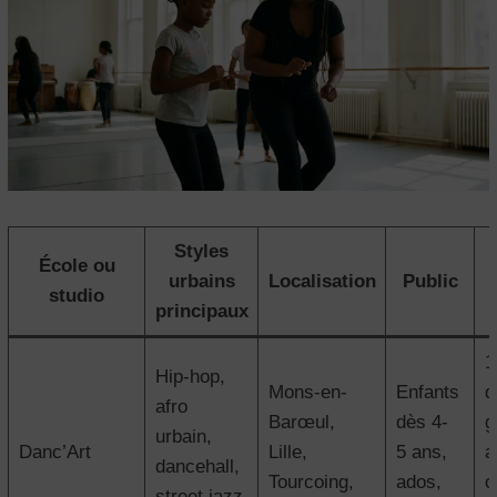
Styles
École ou
urbains
Localisation
Public
studio
principaux
1
Hip-hop,
Mons-en-
Enfants
d
afro
Barœul,
dès 4-
g
urbain,
Danc’Art
Lille,
5 ans,
a
dancehall,
Tourcoing,
ados,
c
street jazz,