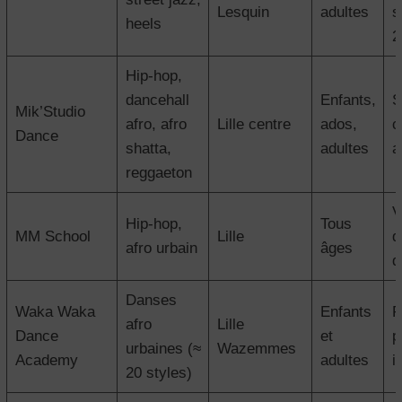
Lesquin
adultes
s
heels
2
Hip-hop,
dancehall
Enfants,
S
Mik’Studio
afro, afro
Lille centre
ados,
c
Dance
shatta,
adultes
a
reggaeton
V
Hip-hop,
Tous
MM School
Lille
d
afro urbain
âges
d
Danses
Waka Waka
Enfants
F
afro
Lille
Dance
et
p
urbaines (≈
Wazemmes
Academy
adultes
i
20 styles)