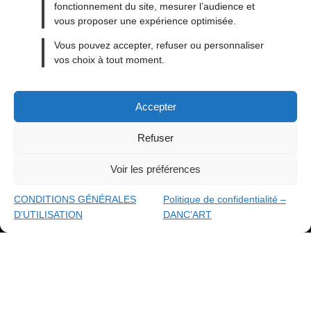
fonctionnement du site, mesurer l’audience et
vous proposer une expérience optimisée.
MENTIONS LÉGALES
Vous pouvez accepter, refuser ou personnaliser
vos choix à tout moment.
CONDITIONS GÉNÉRALES DE VENTE
CONDITIONS GÉNÉRALES D’UTILISATION
Accepter
CONTACT
BLOG
Refuser
Voir les préférences
made with
By ACAB
© 2026
DANC'ART
CONDITIONS GÉNÉRALES
Politique de confidentialité –
D’UTILISATION
DANC’ART