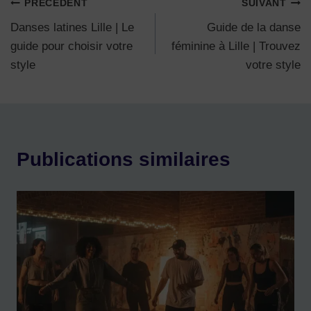
publication :
Navigation
o
p
g
n
PRÉCÉDENT
SUIVANT
o
p
er
k
Danses latines Lille | Le
Guide de la danse
de
guide pour choisir votre
féminine à Lille | Trouvez
k
l’article
style
votre style
Publications similaires