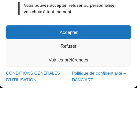
MENTIONS LÉGALES
Vous pouvez accepter, refuser ou personnaliser
vos choix à tout moment.
CONDITIONS GÉNÉRALES DE VENTE
CONDITIONS GÉNÉRALES D’UTILISATION
Accepter
CONTACT
BLOG
Refuser
Voir les préférences
made with
By ACAB
© 2026
DANC'ART
CONDITIONS GÉNÉRALES
Politique de confidentialité –
D’UTILISATION
DANC’ART