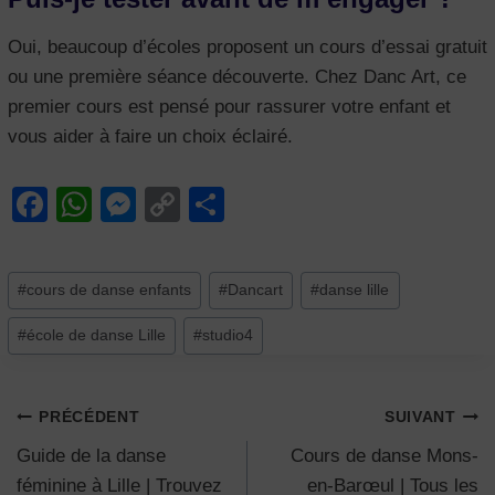
Oui, beaucoup d’écoles proposent un cours d’essai gratuit
ou une première séance découverte. Chez Danc Art, ce
premier cours est pensé pour rassurer votre enfant et
vous aider à faire un choix éclairé.
F
W
M
C
P
a
h
e
o
ar
c
at
ss
p
ta
Étiquettes
#
cours de danse enfants
#
Dancart
#
danse lille
e
s
e
y
g
de
b
A
n
Li
er
#
école de danse Lille
#
studio4
la
publication :
o
p
g
n
o
p
er
k
Navigation
PRÉCÉDENT
SUIVANT
k
Guide de la danse
Cours de danse Mons-
de
féminine à Lille | Trouvez
en-Barœul | Tous les